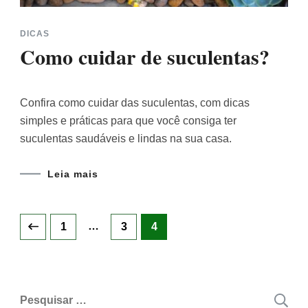
DICAS
Como cuidar de suculentas?
Confira como cuidar das suculentas, com dicas
simples e práticas para que você consiga ter
suculentas saudáveis e lindas na sua casa.
Leia mais
Navegação
Page
…
Page
Page
1
3
4
por
posts
Pesquisar