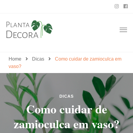
Planta Decora
Home
Dicas
Como cuidar de zamioculca em
vaso?
DICAS
Como cuidar de
zamioculca em vaso?